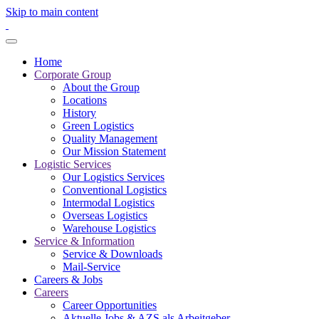
Skip to main content
Home
Corporate Group
About the Group
Locations
History
Green Logistics
Quality Management
Our Mission Statement
Logistic Services
Our Logistics Services
Conventional Logistics
Intermodal Logistics
Overseas Logistics
Warehouse Logistics
Service & Information
Service & Downloads
Mail-Service
Careers & Jobs
Careers
Career Opportunities
Aktuelle Jobs & AZS als Arbeitgeber