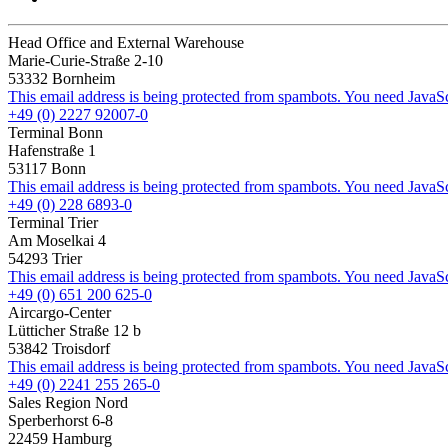
Head Office and External Warehouse
Marie-Curie-Straße 2-10
53332 Bornheim
This email address is being protected from spambots. You need JavaScr
+49 (0) 2227 92007-0
Terminal Bonn
Hafenstraße 1
53117 Bonn
This email address is being protected from spambots. You need JavaScr
+49 (0) 228 6893-0
Terminal Trier
Am Moselkai 4
54293 Trier
This email address is being protected from spambots. You need JavaScr
+49 (0) 651 200 625-0
Aircargo-Center
Lütticher Straße 12 b
53842 Troisdorf
This email address is being protected from spambots. You need JavaScr
+49 (0) 2241 255 265-0
Sales Region Nord
Sperberhorst 6-8
22459 Hamburg