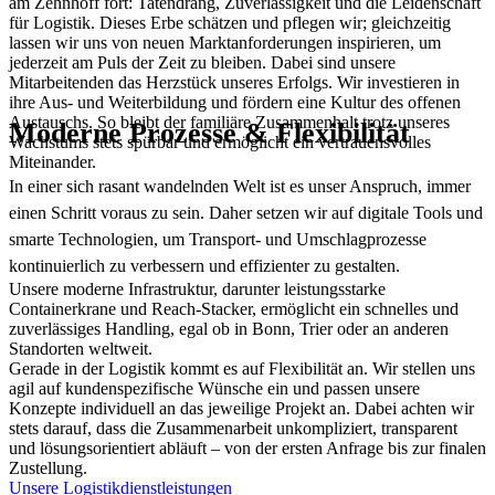
am Zehnhoff fort: Tatendrang, Zuverlässigkeit und die Leidenschaft
für Logistik. Dieses Erbe schätzen und pflegen wir; gleichzeitig
lassen wir uns von neuen Marktanforderungen inspirieren, um
jederzeit am Puls der Zeit zu bleiben. Dabei sind unsere
Mitarbeitenden das Herzstück unseres Erfolgs. Wir investieren in
ihre Aus- und Weiterbildung und fördern eine Kultur des offenen
Austauschs. So bleibt der familiäre Zusammenhalt trotz unseres
Moderne Prozesse & Flexibilität
Wachstums stets spürbar und ermöglicht ein vertrauensvolles
Miteinander.
In einer sich rasant wandelnden Welt ist es unser Anspruch, immer
einen Schritt voraus zu sein. Daher setzen wir auf digitale Tools und
smarte Technologien, um Transport- und Umschlagprozesse
kontinuierlich zu verbessern und effizienter zu gestalten.
Unsere moderne Infrastruktur, darunter leistungsstarke
Containerkrane und Reach-Stacker, ermöglicht ein schnelles und
zuverlässiges Handling, egal ob in Bonn, Trier oder an anderen
Standorten weltweit.
Gerade in der Logistik kommt es auf Flexibilität an. Wir stellen uns
agil auf kundenspezifische Wünsche ein und passen unsere
Konzepte individuell an das jeweilige Projekt an. Dabei achten wir
stets darauf, dass die Zusammenarbeit unkompliziert, transparent
und lösungsorientiert abläuft – von der ersten Anfrage bis zur finalen
Zustellung.
Unsere Logistikdienstleistungen