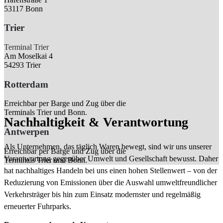
53117 Bonn
Trier
Terminal Trier
Am Moselkai 4
54293 Trier
Rotterdam
Erreichbar per Barge und Zug über die
Terminals Trier und Bonn.
Nachhaltigkeit & Verantwortung
Antwerpen
Als Unternehmen, das täglich Waren bewegt, sind wir uns unserer
Erreichbar per Barge und Zug über die
Verantwortung gegenüber Umwelt und Gesellschaft bewusst. Daher
Terminals Trier und Bonn.
hat nachhaltiges Handeln bei uns einen hohen Stellenwert – von der
Reduzierung von Emissionen über die Auswahl umweltfreundlicher
Verkehrsträger bis hin zum Einsatz modernster und regelmäßig
erneuerter Fuhrparks.